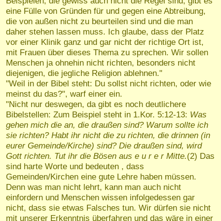
Beispielen, die gewiss auch nicht die Regel sind, gibt es
eine Fülle von Gründen für und gegen eine Abtreibung,
die von außen nicht zu beurteilen sind und die man
daher stehen lassen muss. Ich glaube, dass der Platz
vor einer Klinik ganz und gar nicht der richtige Ort ist,
mit Frauen über dieses Thema zu sprechen. Wir sollen
Menschen ja ohnehin nicht richten, besonders nicht
diejenigen, die jegliche Religion ablehnen."
"Weil in der Bibel steht: Du sollst nicht richten, oder wie
meinst du das?", warf einer ein.
"Nicht nur deswegen, da gibt es noch deutlichere
Bibelstellen: Zum Beispiel steht in 1.Kor. 5:12-13:
Was
gehen mich die an, die draußen sind? Warum sollte ich
sie richten? Habt ihr nicht die zu richten, die drinnen (in
eurer Gemeinde/Kirche) sind? Die draußen sind, wird
Gott richten. Tut ihr die Bösen aus e u r e r Mitte.
(2) Das
sind harte Worte und bedeuten , dass
Gemeinden/Kirchen eine gute Lehre haben müssen.
Denn was man nicht lehrt, kann man auch nicht
einfordern und Menschen wissen infolgedessen gar
nicht, dass sie etwas Falsches tun. Wir dürfen sie nicht
mit unserer Erkenntnis überfahren und das wäre in einer