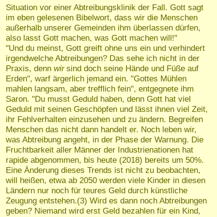
Situation vor einer Abtreibungsklinik der Fall. Gott sagt
im eben gelesenen Bibelwort, dass wir die Menschen
außerhalb unserer Gemeinden ihm überlassen dürfen,
also lasst Gott machen, was Gott machen will!"
"Und du meinst, Gott greift ohne uns ein und verhindert
irgendwelche Abtreibungen? Das sehe ich nicht in der
Praxis, denn
wir
sind doch seine Hände und Füße auf
Erden", warf ärgerlich jemand ein. "Gottes Mühlen
mahlen langsam, aber trefflich fein", entgegnete ihm
Saron. "Du musst Geduld haben, denn Gott hat viel
Geduld mit seinen Geschöpfen und lässt ihnen viel Zeit,
ihr Fehlverhalten einzusehen und zu ändern. Begreifen
Menschen das nicht dann handelt er. Noch leben wir,
was Abtreibung angeht, in der Phase der Warnung. Die
Fruchtbarkeit aller Männer der Industrienationen hat
rapide abgenommen, bis heute (2018) bereits um 50%.
Eine Änderung dieses Trends ist nicht zu beobachten,
will heißen, etwa ab 2050 werden viele Kinder in diesen
Ländern nur noch für teures Geld durch künstliche
Zeugung entstehen.(3) Wird es dann noch Abtreibungen
geben? Niemand wird erst Geld bezahlen für ein Kind,